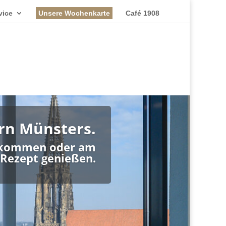
vice
Unsere Wochenkarte
Café 1908
rn Münsters.
ck kommen oder am
-Rezept genießen.