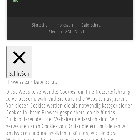
Startseite
Impressum
Datenschutz
Alexianer AGIL GmbH
Schließen
Hinweise zum Datenschutz
Diese Website verwendet Cookies, um Ihre Nutzererfahrung
zu verbessern, während Sie durch die Website navigieren.
Von diesen Cookies werden die ale notwendig kategorisierten
Cookies in Ihrem Browser gespeichert, da sie für das
Funktionieren der der Website unerlässlich sind.
Wir
verwenden auch Cookies von Drittanbietern, mit denen wir
analysieren und nachvollziehen können, wie Sie diese
Website nutzen.
Diese Cookies werden nur mit Ihrer