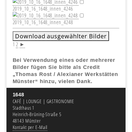
2019_10_16_1648_innen_4246
2019_10_16_1648_innen_4248
1
2
►
Bei Verwendung eines oder mehrerer
Bilder fügen Sie bitte als Credit
„Thomas Rost / Alexianer Werkstätten
Münster“ hinzu, vielen Dank.
1648
CAFÉ | LOUNGE | GASTRONOMIE
Stadthaus 1
Heinrich-Brüning-Straße 5
48143 Münster
Kontakt per E-Mail